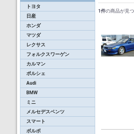
トヨタ
ソラーラ(04-06年)
ソラーラ(98-03年)
MR-S
MRスパイダー
ソラーラ(07-ON)
サイノス
セリカST162C
セリカST183C
セリカST202C
ランドクルーザー４０
1件
の商品が見
０シリーズ
日産
フィガロ
パオ
シルビア(S13)
マーチカブリオレ
フェアレディZ(Z32)
フェアレディZ(Z33)
フェアレディZ(Z34)
ホンダ
S-600/S-800
ビート
S2000前期(99-01年)
S2000後期(02-08年)
S660
マツダ
RX-7
ロードスター(NA/NB)
ロードスター(NC)
ロードスター(ND)
レクサス
フォルクスワーゲン
ビートル
ゴルフ
ゴルフ-3
ゴルフ-4
ゴルフ-6
ニュービートル
ザ・ビートル
カルマン
ギア
ポルシェ
930/964カブリオレ
993カブリオレ
996/997カブリオレ
991/992カブリオレ
911タルガ
991/992タルガ
930/964スピードスタ
991スピードスター
986ボクスター
987ボクスター
981/718ボクスター
944/968カブリオレ
Audi
アウディ・カブリオレ
A4&S4
00-06年アウディTT(8
07-15年アウディTT(8
16-20年アウディTT(8
A5カブリオレ
BMW
87-93年3シリーズ(E3
94-99年3シリーズ(E3
00-06年3シリーズ(E4
08-14年1シリーズ
15-21年2シリーズ
04-18年6シリーズ
Z3ロードスター
Z4ロードスター
ミニ
ミニ
ローバーミニ
BMWミニ(R52)
BMWミニ(R57)
BMWミニ(F57)
ロードスター（R59）
メルセデスベンツ
55-63年SL(W121)
63-70年SL(W113)
72-89年SL(R107)
90-99年SL(R129)
92-95年Eクラス(A124
99-09年CLK（A208，
2010-17年Eシリーズ
A209）
(A207)
スマート
カブリオ(450)
カブリオ(451)
ロードスター(452)
ボルボ
C70カブリオレ