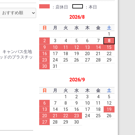
：店休日
：本日
2026/8
日
月
火
水
木
金
土
1
2
3
4
5
6
7
8
。
9
10
11
12
13
14
15
、キャンバス生地
16
17
18
19
20
21
22
テッドのプラスチッ
23
24
25
26
27
28
29
30
31
2026/9
。
日
月
火
水
木
金
土
1
2
3
4
5
6
7
8
9
10
11
12
13
14
15
16
17
18
19
20
21
22
23
24
25
26
27
28
29
30