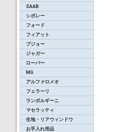
SAAB
86-94年900ターボ
95-96年900SE
96-98年900
98-03年9-3
04-09年9-3
シボレー
コルベット
カマロ
インパラ
フォード
マスタング
フィアット
プント
バルケッタ
ABARTH 124 spider
プジョー
205
306
ジャガー
ローバー
MG
RV-8
アルファロメオ
スパイダー(71-94年)
スパイダー(95-06年)
フェラーリ
365スパイダー
モンディアル・カブリ
348スパイダー
F355スパイダー
360&F430スパイダー
レ
ランボルギーニ
ガヤルド
マセラッティ
スパイダー(02年前期)
スパイダー(02年後期)
スパイダー(03-07年)
生地・リアウィンドウ
ソフトトップ用生地
リアスクリーン用生地
ギャングスターウィン
リアウィンドウ用フィ
ウ
ム
お手入れ用品
キャンバス生地用
ビニールレザー用
リアウィンドウ用
ボディ用