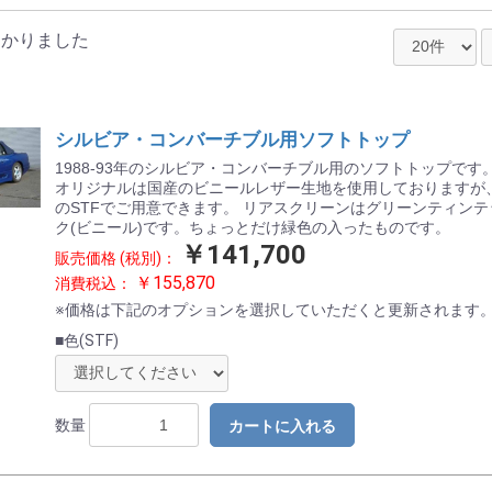
/７
つかりました
オリジナルスタイル
ワンピースタイプ
トノカバー
シルビア・コンバーチブル用ソフトトップ
1988-93年のシルビア・コンバーチブル用のソフトトップです
オリジナルは国産のビニールレザー生地を使用しておりますが
のSTFでご用意できます。 リアスクリーンはグリーンティン
ク(ビニール)です。ちょっとだけ緑色の入ったものです。
￥141,700
販売価格 (税別)：
ー
97-02年前期モデル
03-04年後期モデル
￥155,870
消費税込：
N)
J)
S)
※価格は下記のオプションを選択していただくと更新されます
0)
6)
6)
■色(STF)
お買い物を続ける
カートへ進む
)
数量
カートに入れる