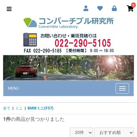
0
MENU
Toggle
navigat
全て
|
ミニ
|
BMWミニ(F57)
1件
の商品が見つかりました