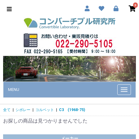
0
MENU
Toggle
navigat
全て
|
シボレー
|
コルベット
|
C3 (1968-75)
お探しの商品は見つかりませんでした
メーカー